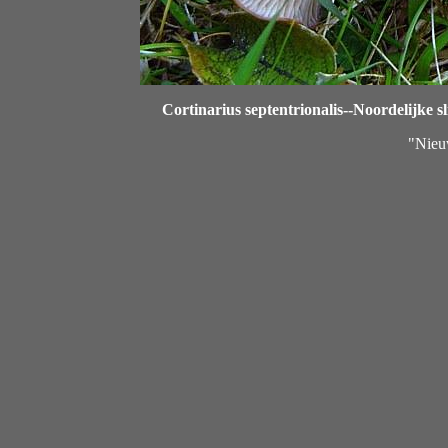
Cortinarius septentrionalis--Noordelijke 
"Nieu