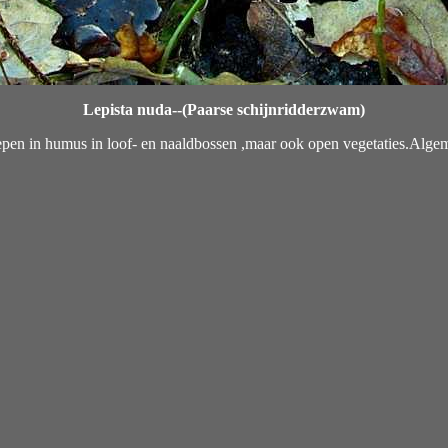
Lepista nuda--(Paarse schijnridderzwam)
oepen in humus in loof- en naaldbossen ,maar ook open vegetaties.Alg