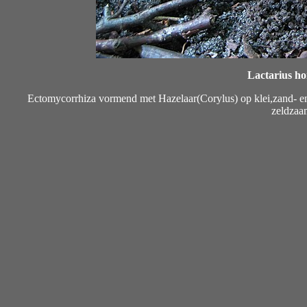
Lactarius h
Ectomycorrhiza vormend met Hazelaar(Corylus) op klei,zand- e
zeldzaa