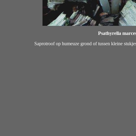
Psathyrella marce
Saprotroof op humeuze grond of tussen kleine stukje