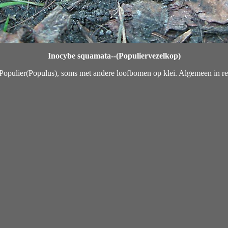
Inocybe squamata--(Populiervezelkop)
opulier(Populus), soms met andere loofbomen op klei. Algemeen in r